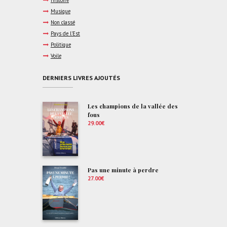
Musique
Non classé
Pays de l'Est
Politique
Voile
DERNIERS LIVRES AJOUTÉS
Les champions de la vallée des
fous
29.00
€
Pas une minute à perdre
27.00
€