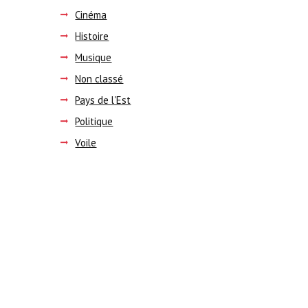
Cinéma
Histoire
Musique
Non classé
Pays de l'Est
Politique
Voile