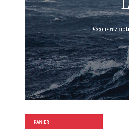
L
Découvrez notre
[/vc_row
PANIER