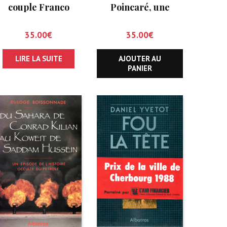
couple Franco
Poincaré, une
Allemand
famille témoigne
35.00
€
35.00
€
LIRE LA SUITE
AJOUTER AU
PANIER