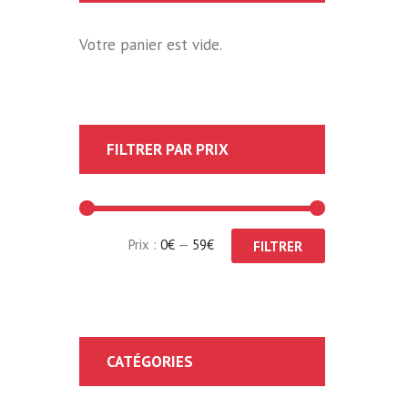
Votre panier est vide.
FILTRER PAR PRIX
Prix
Prix
Prix :
0€
—
59€
FILTRER
min
max
CATÉGORIES