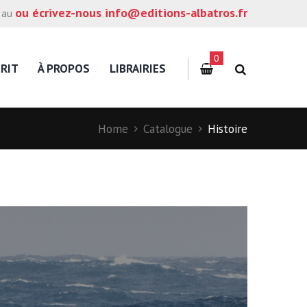
ou écrivez-nous info@editions-albatros.fr
 au
0
RIT
À PROPOS
LIBRAIRIES
Home
Catalogue
Histoire