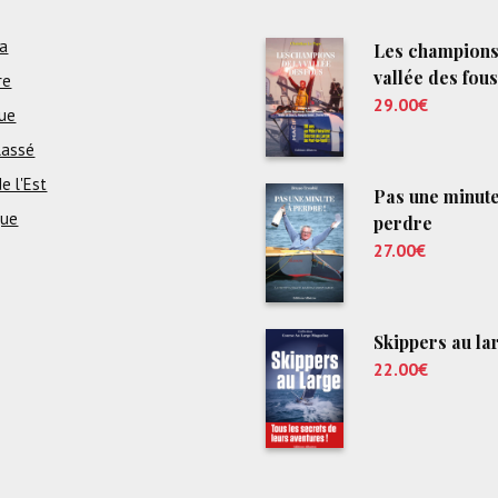
a
Les champions
vallée des fous
re
29.00
€
ue
lassé
e l'Est
Pas une minute
que
perdre
27.00
€
Skippers au la
22.00
€