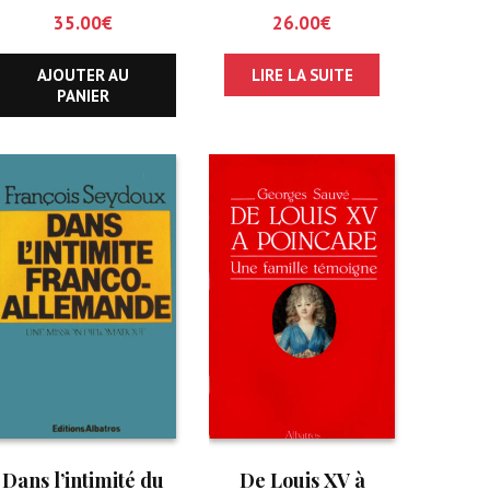
l’Académie
35.00
€
26.00
€
Française
AJOUTER AU
LIRE LA SUITE
PANIER
Dans l’intimité du
De Louis XV à