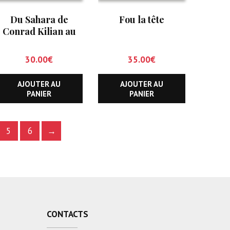
Du Sahara de
Fou la tête
Conrad Kilian au
Koweit de Sadamm
Hussein
30.00
€
35.00
€
AJOUTER AU
AJOUTER AU
PANIER
PANIER
5
6
→
CONTACTS