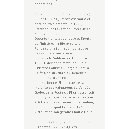
déceptions.
Christian Le Pape Christian, né le 29
juillet 1957 à Quimper, est marié et
père de trois enfants. En 1990,
Professeur d’Education Physique et
Sportive à la Direction
Départementale Jeunesse et Sports
du Finistère, il initie avec Loic
Ponceau une formation collective
des skippers finistériens pour
préparer la Solitaire du Figaro. En
1995, il devient directeur du Pôle
Finistère Course au Large à Port-la-
Forêt. Une structure qui bénéficie
aujourd’hui d’une notoriété
internationale. Elle accueille la
majorité des vainqueurs du Vendée
Globe, de la Route du Rhum, du circuit
monotype Figaro. Retraité depuis juin
2021, il suit avec beaucoup attention,
le parcours sportif de ses fils Martin,
Victor et de son gendre Charlie Dalin.
Format : 272 pages – Cahier photos –
90 photos – 22,5 x 14,0 cm