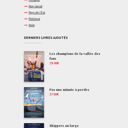
Musique
Non classé
Pays de l'Est
Politique
Voile
DERNIERS LIVRES AJOUTÉS
Les champions de la vallée des
fous
29.00
€
Pas une minute à perdre
27.00
€
Skippers au large