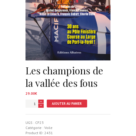
Les champions de
la vallée des fous
29.00
€
quantité
AJOUTER AU PANIER
de
Les
champions
de
UGS :
CP23
la
Catégorie :
Voile
vallée
Product ID:
2431