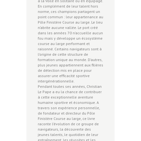
à la Voile en solitaire ou en équipage.
En complément de leur talent hors
norme, ces champions partagent un
point commun : leur appartenance au
Pôle Finistère Course au large. Le lieu
n’abrite aucune vallée. Le port créé
dans les années 70 n’accueille aucun
fou mais y développe un écosystème
course au large performant et
raisonné. Certains navigateurs sont à
l’origine de cette structure de
formation unique au monde. D’autres,
plus jeunes appartiennent aux filières
de détection mis en place pour
assurer une efficacité sportive
intergénérationnelle.
Pendant toutes ses années, Christian
Le Pape a eu la chance de contribuer
à cette exceptionnelle aventure
humaine sportive et économique. A
travers son expérience personnelle,
de fondateur et directeur du Pôle
Finistère Course au large, ce livre
raconte l’évolution de ce groupe de
navigateurs, la découverte des
jeunes talents, le quotidien de leur
entraînement, les réussites et les