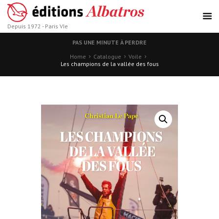
Depuis 1972 - Paris VIe
PAS UNE MINUTE À PERDRE
Home
Catalogue
Voile
Les champions de la vallée des fous