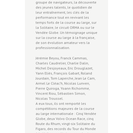
groupe de navigateurs, la découverte
des jeunes talents, le quotidien de
leur entraînement, les clés de la
performance tout en revivant les
temps forts de la course au large, sur
la Solitaire, le circuit ORMA ou sur le
Vendée Globe. Un témoignage unique
sur la course au large à la française,
de son évolution amateur vers la
professionnalisation.
Jérémie Beyou, Franck Cammas,
Charles Caudrelier, Charlie Dalin,
Michel Desjoyeaux, Eric Drouglazet,
Yann Eliès, François Gabart, Roland
Jourdain, Tom Laperche, Jean Le Cam,
Armel Le Cléac’h, Nicolas Lunven,
Pierre Quiroga, Yoann Richomme,
Vincent Riou, Sébastien Simon,
Nicolas Troussel.
A eux tous, ils ont remporté les
compétitions majeures de la course
au large internationale : Cinq Vendée
Globe, deux Volvo Ocean Race, cinq
Route du Rhum, vingt-six Solitaire du
Figaro, des records du Tour du Monde