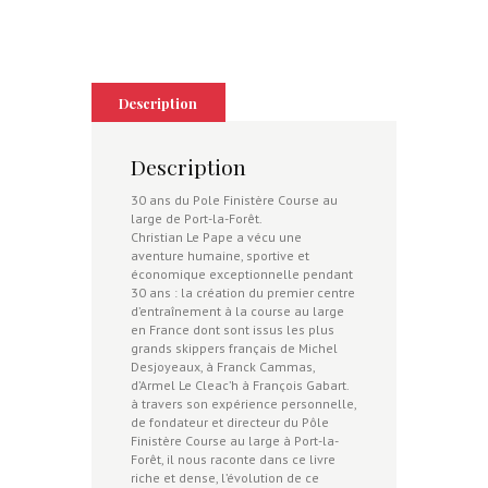
des
fous
Description
Description
30 ans du Pole Finistère Course au
large de Port-la-Forêt.
Christian Le Pape a vécu une
aventure humaine, sportive et
économique exceptionnelle pendant
30 ans : la création du premier centre
d’entraînement à la course au large
en France dont sont issus les plus
grands skippers français de Michel
Desjoyeaux, à Franck Cammas,
d’Armel Le Cleac’h à François Gabart.
à travers son expérience personnelle,
de fondateur et directeur du Pôle
Finistère Course au large à Port-la-
Forêt, il nous raconte dans ce livre
riche et dense, l’évolution de ce