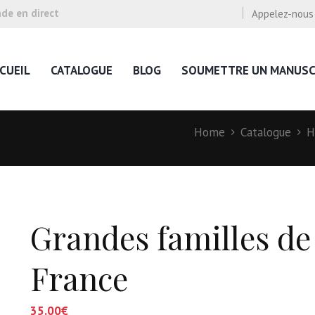
e en direct
Appelez-nous
CUEIL
CATALOGUE
BLOG
SOUMETTRE UN MANUSC
Home
Catalogue
H
Grandes familles de 
France
35.00
€