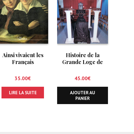
Ainsi vivaient les
Histoire de la
Français
Grande Loge de
France 1738-1980
35.00
€
45.00
€
LIRE LA SUITE
AJOUTER AU
PANIER