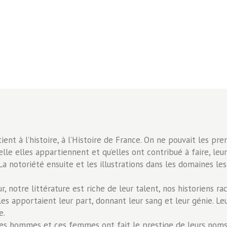
nt à l’histoire, à l’Histoire de France. On ne pouvait les pre
quelle elles appartiennent et qu’elles ont contribué à faire, l
a notoriété ensuite et les illustrations dans les domaines les p
otre littérature est riche de leur talent, nos historiens rac
les apportaient leur part, donnant leur sang et leur génie. Le
e.
t. Ces hommes et ces femmes ont fait le prestige de leurs noms;