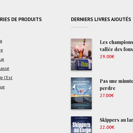
RIES DE PRODUITS
DERNIERS LIVRES AJOUTÉS
a
Les champions
vallée des fous
re
29.00
€
ue
lassé
e l'Est
Pas une minute
que
perdre
27.00
€
Skippers au la
22.00
€