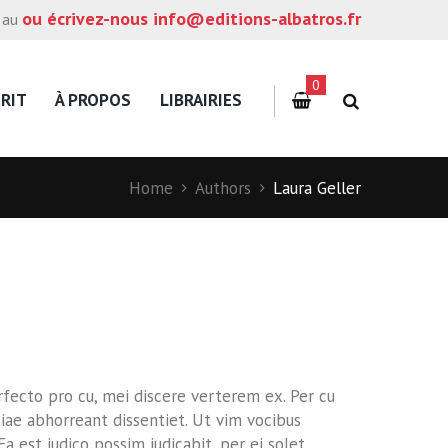
ou écrivez-nous info@editions-albatros.fr
 au
0
RIT
À PROPOS
LIBRAIRIES
Home
Authors
Laura Geller
rfecto pro cu, mei discere verterem ex. Per cu
iae abhorreant dissentiet. Ut vim vocibus
a est iudico possim iudicabit, per ei solet