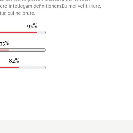
scere intellegam definitionem.Eu mei velit iriure,
ur, qui ne brute.
95%
75%
82%