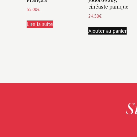
cinéaste panique
35.00
€
24.50
€
Lire la suite
Ajouter au panier
S