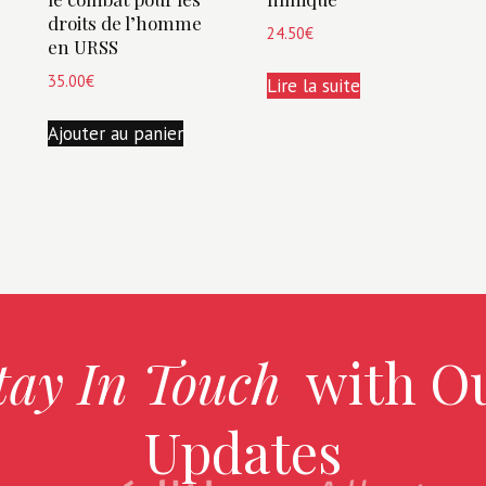
droits de l’homme
24.50
€
en URSS
35.00
€
Lire la suite
Ajouter au panier
tay In Touch
with O
Updates