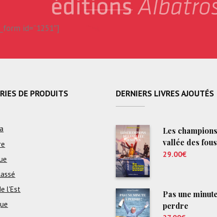
form id=”1251″]
RIES DE PRODUITS
DERNIERS LIVRES AJOUTÉS
a
Les champions
vallée des fous
re
29.00
€
ue
lassé
e l'Est
Pas une minute
que
perdre