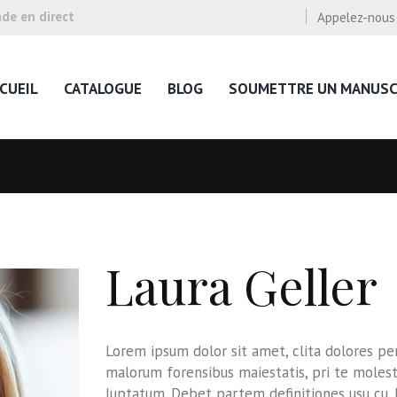
e en direct
Appelez-nous
CUEIL
CATALOGUE
BLOG
SOUMETTRE UN MANUSC
Laura Geller
Lorem ipsum dolor sit amet, clita dolores pe
malorum forensibus maiestatis, pri te molest
luptatum. Debet partem definitiones usu cu. E