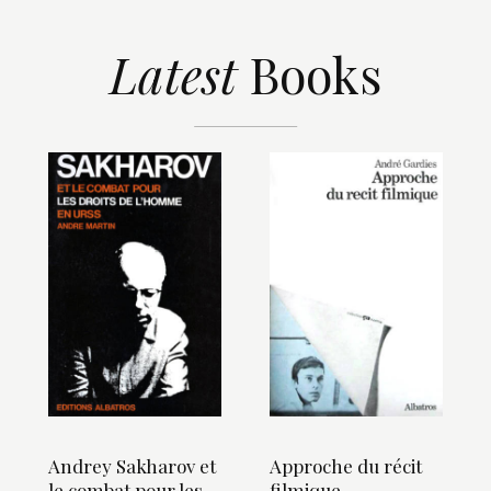
Latest
Books
Andrey Sakharov et
Approche du récit
le combat pour les
filmique