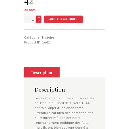
28.00
€
quantité
AJOUTER AU PANIER
de
L'armée
de
Weygand,
Catégorie :
Histoire
la
Product ID:
1642
chance
de
la
France
en
40-
Description
42
Description
Les événements qui se sont succédés
en Afrique du Nord de 1940 à 1944
ont fait l’objet d’une abondante
littérature car bien des personnalités
qui y furent mêlées ont narré
l’enchaînement politique des faits,
mais ils ont bien souvent donné à