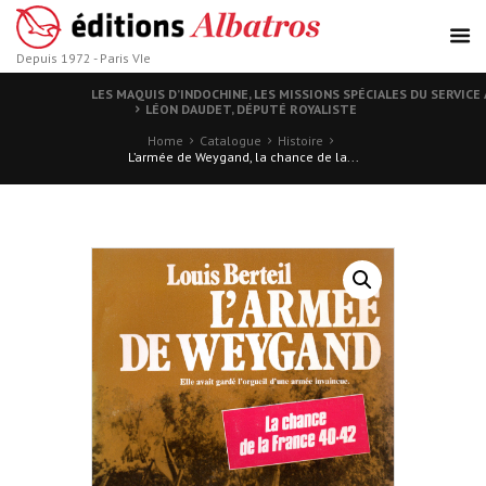
Depuis 1972 - Paris VIe
LES MAQUIS D’INDOCHINE, LES MISSIONS SPÉCIALES DU SERVICE
LÉON DAUDET, DÉPUTÉ ROYALISTE
Home
Catalogue
Histoire
L’armée de Weygand, la chance de la...