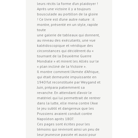
leurs récits la forme d’un plaidoyer !
Après une victoire il y a toujours
bousculade au portillon de la gloire
! Ce livre est d’une autre nature : il
montre, présenté en un style, rapide
toute
une galerie de tableaux qui donnent,
au niveau des exécutants, une vue
kaléidoscopique et véridique des
circonstances qui décidèrent du «
tournant de la Deuxième Guerre
Mondiale » et mirent les Alliés sur le
« plan incliné de la Victoire ».
Il montre comment l’Armée d’Afrique,
qui était demeurée impuissante en
1940 fut reconstituée par Weygand et
Juin, prépara patiemment sa
revanche. En attendant d’avoir le
matériel qui lui permettrait de rentrer
dans la lutte, elle mena contre l’Axe
le jeu subtil et dangereux que les
Prussiens avaient conduit contre
Napoléon après 1807.
Ces pages sont écrites pour les
témoins qui revivront ainsi un peu de
leur jeunesse passée et aussi pour