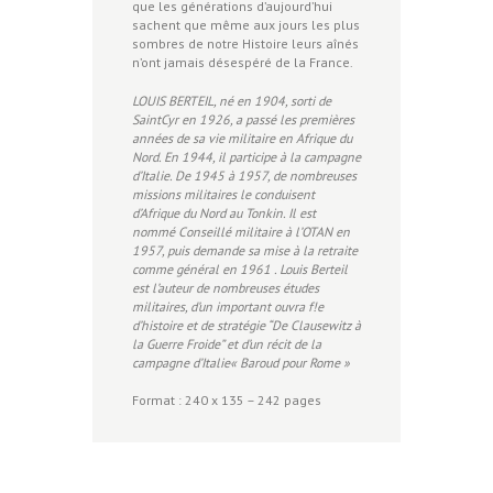
que les générations d’aujourd’hui
sachent que même aux jours les plus
sombres de notre Histoire leurs aînés
n’ont jamais désespéré de la France.
LOUIS BERTEIL, né en 1904, sorti de
SaintCyr en 1926, a passé les premières
années de sa vie militaire en Afrique du
Nord. En 1944, il participe à la campagne
d’Italie. De 1945 à 1957, de nombreuses
missions militaires le conduisent
d’Afrique du Nord au Tonkin. Il est
nommé Conseillé militaire à l’OTAN en
1957, puis demande sa mise à la retraite
comme général en 1961 . Louis Berteil
est l’auteur de nombreuses études
militaires, d’un important ouvra f!e
d’histoire et de stratégie “De Clausewitz à
la Guerre Froide” et d’un récit de la
campagne d’Italie« Baroud pour Rome »
Format : 240 x 135 – 242 pages