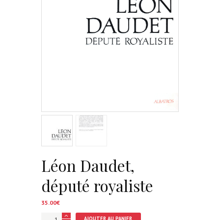
Léon Daudet,
député royaliste
35.00
€
quantité
AJOUTER AU PANIER