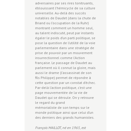
adversaires par ses rires tonitruants,
éblouissant l’hémicycle de sa culture
universelle. Au-delà des succès
notables de Daudet (dans la chute de
Briand ou l’occupation de la Ruhr)
montrant comment un homme seul,
au talent indiscuté, peut par instants
égaler le poids d’un parti politique, se
pose la question de l’utilité de la voie
parlementaire dans une stratégie de
prise de pouvoir par un mouvement
insurrectionnel comme l’Action
française. Le passage de Daudet au
parlement où il connut la gloire, mais
aussi le drame (l’assassinat de son
fils Philippe) permet de répondre à
cette question par un constat d’échec.
Par-delà l’action politique, c’est une
page mouvementée de la vie de
Daudet qui se déroule. On y retrouve
le regard du grand
mémorialiste de son temps sur le
monde politique ainsi que celui d’un
des derniers des grands humanistes.
François MAILLOT, né en 1965, est