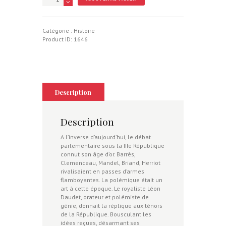
de
Léon
Daudet,
député
Catégorie :
Histoire
royaliste
Product ID:
1646
Description
Description
A l’inverse d’aujourd’hui, le débat
parlementaire sous la IIIe République
connut son âge d’or. Barrès,
Clemenceau, Mandel, Briand, Herriot
rivalisaient en passes d’armes
flamboyantes. La polémique était un
art à cette époque. Le royaliste Léon
Daudet, orateur et polémiste de
génie, donnait la réplique aux ténors
de la République. Bousculant les
idées reçues, désarmant ses