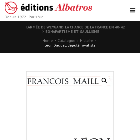
Depuis 1972 - Paris VIe
L’ARMÉE DE WEYGAND, LA CHANCE DE LA FRANCE EN 40-42
BONAPARTISME ET GAULLISME
Home
Catalogue
Histoire
Léon Daudet, député royaliste