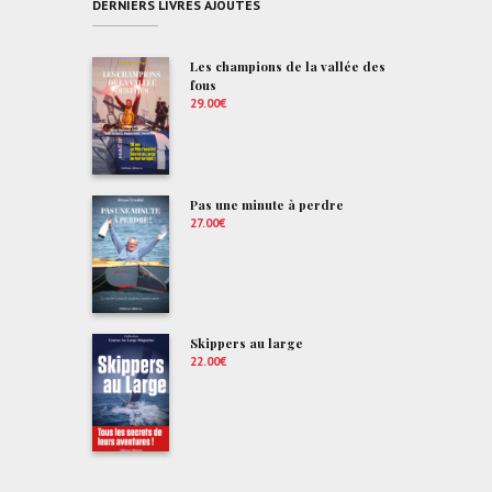
DERNIERS LIVRES AJOUTÉS
Les champions de la vallée des
fous
29.00
€
Pas une minute à perdre
27.00
€
Skippers au large
22.00
€