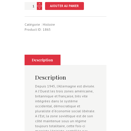
quantité
AJOUTER AU PANIER
de
Les
Allemands
entre
Catégorie :
Histoire
l'Est
Product ID:
1865
et
l'Ouest
Description
Description
Depuis 1945, l’Allemagne est divisée.
A l’Ouest les trois zones américaine,
britannique et française, très vite
intégrées dans le système
occidental, démocratique et
pluraliste d ‘économie social libérale.
A l’Est, la zone soviétique est de son
côté maintenue sous un régime
toujours totalitaire, cette fois-ci
marxiste-léniniste, contrôlée par