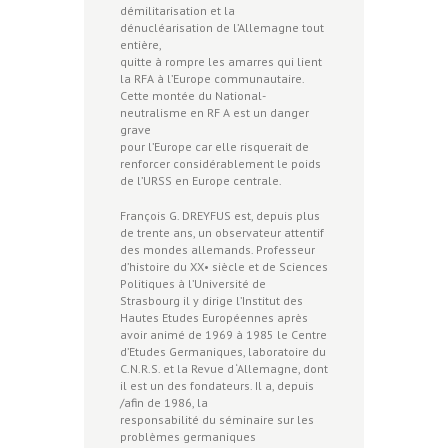
démilitarisation et la
dénucléarisation de l’Allemagne tout
entière,
quitte à rompre les amarres qui lient
la RFA à l’Europe communautaire.
Cette montée du National-
neutralisme en RF A est un danger
grave
pour l’Europe car elle risquerait de
renforcer considérablement le poids
de l’URSS en Europe centrale.
François G. DREYFUS est, depuis plus
de trente ans, un observateur attentif
des mondes allemands. Professeur
d’histoire du XX• siècle et de Sciences
Politiques à l’Université de
Strasbourg il y dirige l’Institut des
Hautes Etudes Européennes après
avoir animé de 1969 à 1985 le Centre
d’Etudes Germaniques, laboratoire du
C.N.R.S. et la Revue d ‘Allemagne, dont
il est un des fondateurs. Il a, depuis
/afin de 1986, la
responsabilité du séminaire sur les
problèmes germaniques