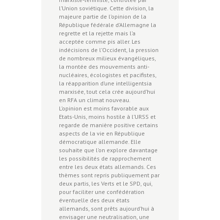
l’Union soviétique. Cette division, la
majeure partie de l’opinion de la
République fédérale d’Allemagne la
regrette et la rejette mais l’a
acceptée comme pis aller. Les
indécisions de l’Occident, la pression
de nombreux milieux évangéliques,
la montée des mouvements anti-
nucléaires, écologistes et pacifistes,
la réapparition d’une intelligentsia
marxisée, tout cela crée aujourd’hui
en RFA un climat nouveau.
L’opinion est moins favorable aux
Etats-Unis, moins hostile à l’URSS et
regarde de manière positive certains
aspects de la vie en République
démocratique allemande. Elle
souhaite que l’on explore davantage
les possibilités de rapprochement
entre les deux états allemands. Ces
thèmes sont repris publiquement par
deux partis, les Verts et le SPD, qui,
pour faciliter une confédération
éventuelle des deux états
allemands, sont prêts aujourd’hui à
envisager une neutralisation, une