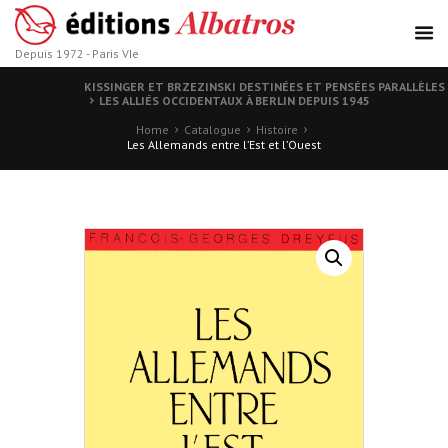
Depuis 1972 - Paris VIe
KISSINGER ET BRZEZINSKI DESTINÉES ET PENSÉES PARALLÈLES
LES ALLIÉS OCCIDENTAUX À BERLIN DEPUIS 1945
Home
Catalogue
Histoire
Les Allemands entre l’Est et l’Ouest